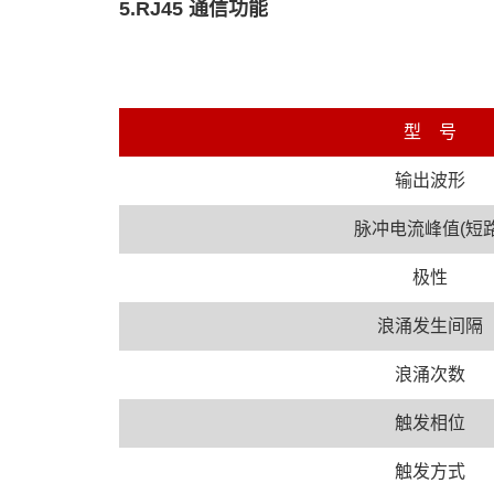
5.RJ45 通信功能
型 号
输出波形
脉冲电流峰值(短路
极性
浪涌发生间隔
浪涌次数
触发相位
触发方式